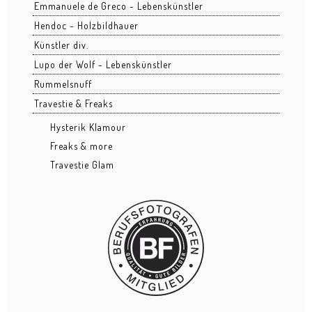
Emmanuele de Greco - Lebenskünstler
Grüngürtel
Hendoc - Holzbildhauer
Künstler div.
Hafenpark
Lupo der Wolf - Lebenskünstler
Kleinmarkthalle
Rummelsnuff
Travestie & Freaks
Lohrberg
Hysterik Klamour
Ostend nachts
Freaks & more
Osthafen
Travestie Glam
Stadtansichten
BUSINESS
Architektur
Bau
Business Events