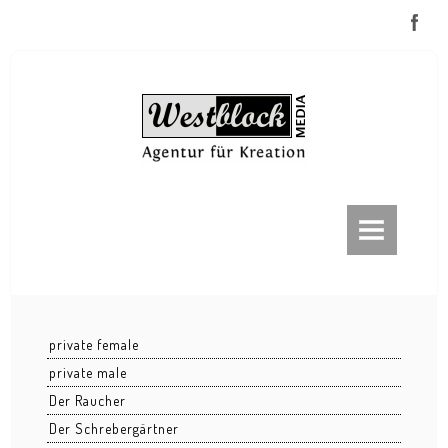
ABOUT
FRANKFURT
Frankfurt bei Nacht
private female
Frankfurt im Nebel
private male
Eiserner Steg
Der Raucher
Der Schrebergärtner
EZB / ECB