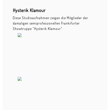
20-Jahre-Feier Frankfurter Tafel
Hysterik Klamour
Diese Studioaufnahmen zeigen die Mitglieder der
Business Interior
damaligen semiprofessionellen Frankifurter
Showtruppe "Hysterik Klamour".
Business Portraits
Events - Fotoreportagen
Bahnhofsviertelnacht
Bernemer Kerb
Cocoon Club Special Night
Forellengut
Hessenpark
Hochheimer Markt