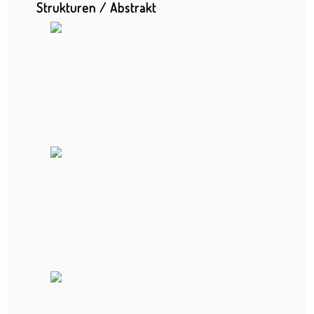
Strukturen / Abstrakt
20-Jahre-Feier Frankfurter Tafel
Business Interior
Business Portraits
Events - Fotoreportagen
Bahnhofsviertelnacht
Bernemer Kerb
Cocoon Club Special Night
Forellengut
Hessenpark
Hochheimer Markt