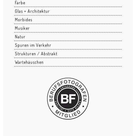
Farbe
Grüngürtel
Glas + Architektur
Morbides
Hafenpark
Musiker
Kleinmarkthalle
Natur
Spuren im Verkehr
Lohrberg
Strukturen / Abstrakt
Ostend nachts
Wartehäuschen
Osthafen
Stadtansichten
BUSINESS
Architektur
Bau
Business Events