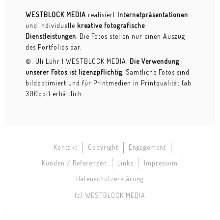
WESTBLOCK MEDIA
realisiert
Internetpräsentationen
Rummelsnuff
und individuelle
kreative fotografische
Dienstleistungen
. Die Fotos stellen nur einen Auszug
Travestie & Freaks
des Portfolios dar.
Hysterik Klamour
©: Uli Lühr | WESTBLOCK MEDIA.
Die Verwendung
unserer Fotos ist lizenzpflichtig
. Sämtliche Fotos sind
Freaks & more
bildoptimiert und für Printmedien in Printqualität (ab
300dpi) erhältlich.
Travestie Glam
FOTODESIGN
Artwork
Kontakt
Copyright
Engagement
Inszenierungen
Kunden / Referenzen
Links
Impressum
Datenschutzerklärung
Bang Bang
(c) WESTBLOCK MEDIA
Marlene rastet aus