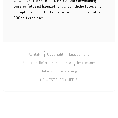
©: Uli Lühr | WESTBLOCK MEDIA.
Die Verwendung
unserer Fotos ist lizenzpflichtig
. Sämtliche Fotos sind
Rummelsnuff
bildoptimiert und für Printmedien in Printqualität (ab
300dpi) erhältlich.
Travestie & Freaks
Hysterik Klamour
Freaks & more
Travestie Glam
Kontakt
Copyright
Engagement
Kunden / Referenzen
Links
Impressum
FOTODESIGN
Datenschutzerklärung
Artwork
(c) WESTBLOCK MEDIA
Inszenierungen
Bang Bang
Marlene rastet aus