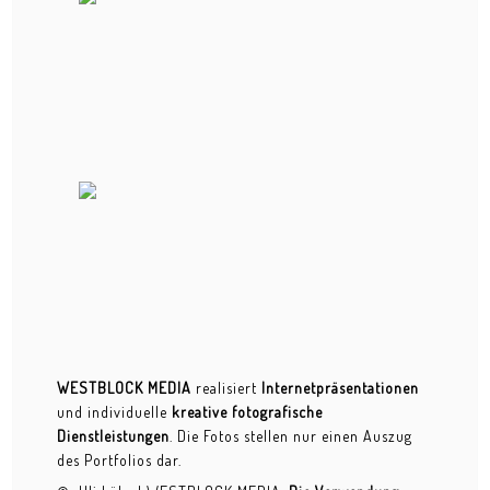
Werbefotografie
WEDDING
PORTRAITS
private female
private male
Der Raucher
Der Schrebergärtner
Emmanuele de Greco - Lebenskünstler
WESTBLOCK MEDIA
realisiert
Internetpräsentationen
Hendoc - Holzbildhauer
und individuelle
kreative fotografische
Künstler div.
Dienstleistungen
. Die Fotos stellen nur einen Auszug
des Portfolios dar.
Lupo der Wolf - Lebenskünstler