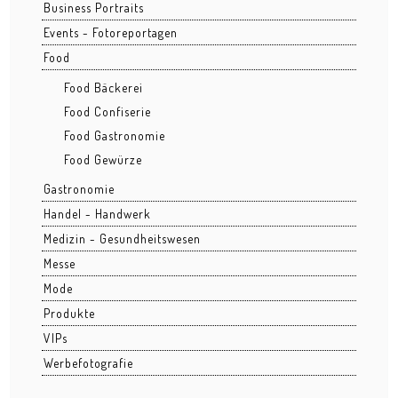
Business Portraits
Grüngürtel
Events - Fotoreportagen
Food
Hafenpark
Food Bäckerei
Kleinmarkthalle
Food Confiserie
Lohrberg
Food Gastronomie
Food Gewürze
Ostend nachts
Gastronomie
Osthafen
Handel - Handwerk
Medizin - Gesundheitswesen
Stadtansichten
Messe
BUSINESS
Mode
Produkte
Architektur
VIPs
Bau
Werbefotografie
Business Events