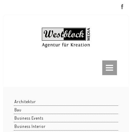
ABOUT
FRANKFURT
Frankfurt bei Nacht
Architektur
Frankfurt im Nebel
Bau
Eiserner Steg
Business Events
Business Interior
EZB / ECB