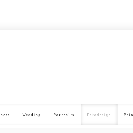
iness
Wedding
Portraits
Fotodesign
Pri