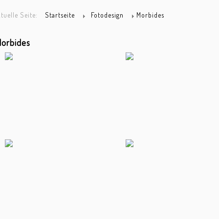
tuelle Seite:
Startseite
Fotodesign
Morbides
orbides